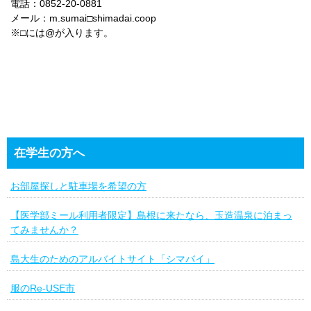
電話：0852-20-0881
メール：m.sumai□shimadai.coop
※□には@が入ります。
在学生の方へ
お部屋探しと駐車場を希望の方
【医学部ミール利用者限定】島根に来たなら、玉造温泉に泊まっ
てみませんか？
島大生のためのアルバイトサイト「シマバイ」
服のRe-USE市