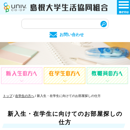
このページの本文へ
サ
イ
お問い合わせ
ト
内
検
索
現
トップ
/
在学生の方へ
/
新入生・在学生に向けてのお部屋探しの仕方
在
の
位
新入生・在学生に向けてのお部屋探しの
置：
仕方