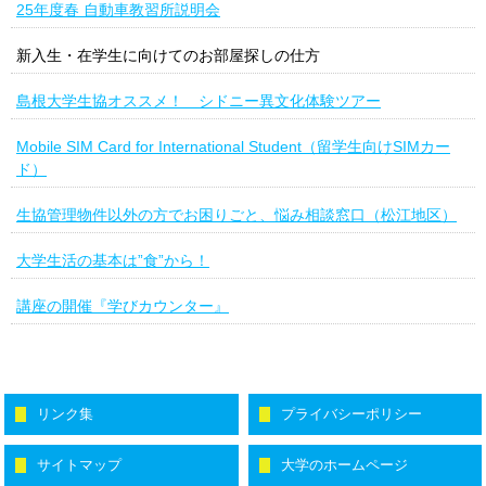
25年度春 自動車教習所説明会
新入生・在学生に向けてのお部屋探しの仕方
島根大学生協オススメ！ シドニー異文化体験ツアー
Mobile SIM Card for International Student（留学生向けSIMカー
ド）
生協管理物件以外の方でお困りごと、悩み相談窓口（松江地区）
大学生活の基本は”食”から！
講座の開催『学びカウンター』
リンク集
プライバシーポリシー
サイトマップ
大学のホームページ