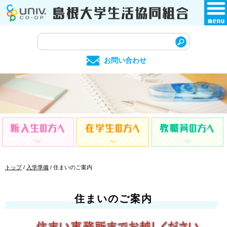
このページの本文へ
サ
イ
お問い合わせ
ト
内
検
索
現
トップ
/
入学準備
/
住まいのご案内
在
の
位
住まいのご案内
置：