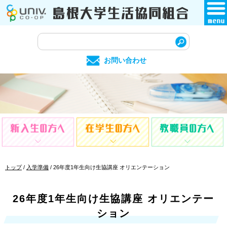
このページの本文へ
サ
イ
お問い合わせ
ト
内
検
索
現
トップ
/
入学準備
/
26年度1年生向け生協講座 オリエンテーション
在
の
位
26年度1年生向け生協講座 オリエンテー
置：
ション