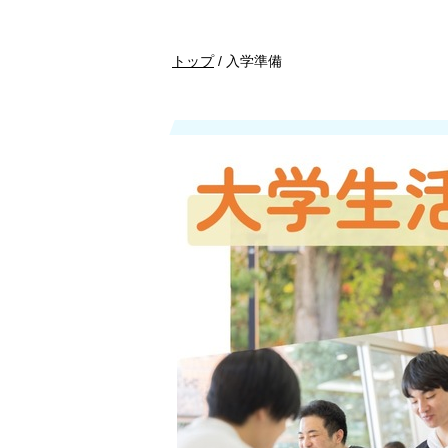
現
トップ
/
入学準備
在
の
位
置：