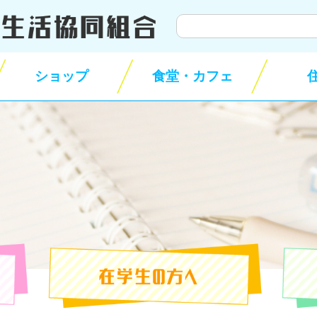
サ
イ
ト
ショップ
食堂・カフェ
内
検
索