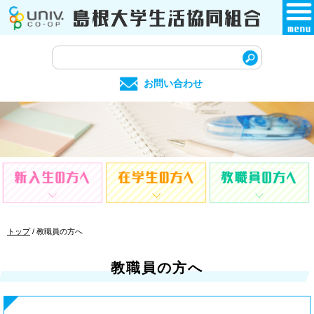
このページの本文へ
サ
イ
お問い合わせ
ト
内
検
索
現
トップ
/
教職員の方へ
在
の
教職員の方へ
位
置：