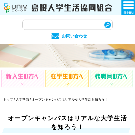
このページの本文へ
サ
イ
お問い合わせ
ト
内
検
索
現
トップ
/
入学準備
/
オープンキャンパスはリアルな大学生活を知ろう！
在
の
位
オープンキャンパスはリアルな大学生活
置：
を知ろう！