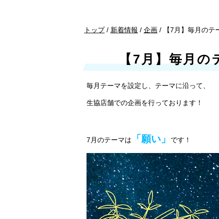
現
トップ
/
新着情報
/
企画
/
【7月】毎月のテ
在
の
【7月】毎月の
位
置：
毎月テーマを設定し、テーマに沿って、
生協店舗での企画を行っております！
「願い」
7月のテーマは
です！