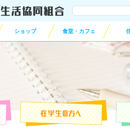
サ
イ
ト
ショップ
食堂・カフェ
内
検
索