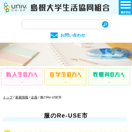
このページの本文へ
サ
イ
お問い合わせ
ト
内
検
索
現
トップ
/
新着情報
/
企画
/
服のRe-USE市
在
の
位
服のRe-USE市
置：