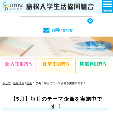
このページの本文へ
サ
イ
お問い合わせ
ト
内
検
索
現
トップ
/
新着情報
/
企画
/
【5月】毎月のテーマ企画を実施中です！
在
の
位
【5月】毎月のテーマ企画を実施中で
置：
す！