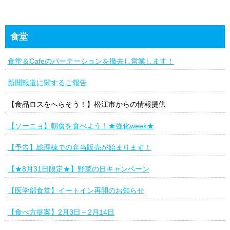
食堂
食堂＆Cafeのパーテーションを撤去し営業します！
新聞報道に関するご報告
【食品ロスをへらそう！】松江市からの情報提供
【ソーニョ】朝食を食べよう！★強化week★
【予告】総理棟での弁当販売が始まります！
【★8月31日限定★】野菜の日キャンペーン
【医学部食堂】イートイン再開のお知らせ
【食べ方提案】2月3日～2月14日