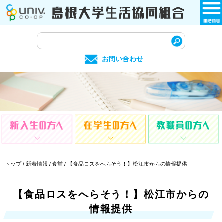
このページの本文へ
サ
イ
お問い合わせ
ト
内
検
索
現
トップ
/
新着情報
/
食堂
/
【食品ロスをへらそう！】松江市からの情報提供
在
の
位
【食品ロスをへらそう！】松江市からの
置：
情報提供