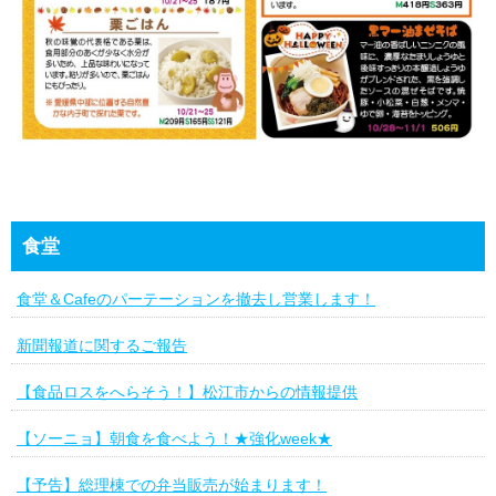
食堂
食堂＆Cafeのパーテーションを撤去し営業します！
新聞報道に関するご報告
【食品ロスをへらそう！】松江市からの情報提供
【ソーニョ】朝食を食べよう！★強化week★
【予告】総理棟での弁当販売が始まります！