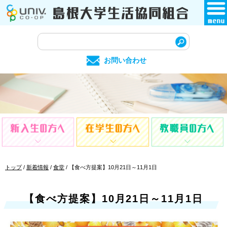
このページの本文へ
サ
イ
お問い合わせ
ト
内
検
索
現
トップ
/
新着情報
/
食堂
/
【食べ方提案】10月21日～11月1日
在
の
位
【食べ方提案】10月21日～11月1日
置：