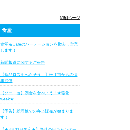
印刷ページ
食堂
食堂＆Cafeのパーテーションを撤去し営業
します！
新聞報道に関するご報告
【食品ロスをへらそう！】松江市からの情
報提供
【ソーニョ】朝食を食べよう！★強化
week★
【予告】総理棟での弁当販売が始まりま
す！
【★8月31日限定★】野菜の日キャンペー