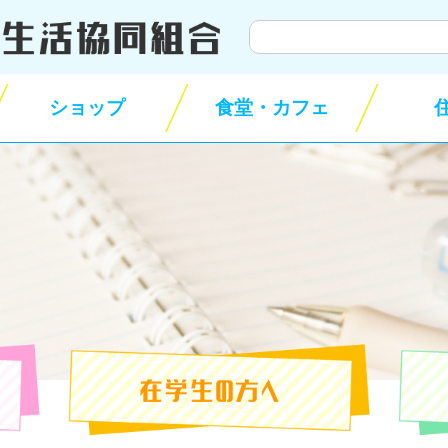
サ
イ
ト
ショップ
食堂・カフェ
内
検
索