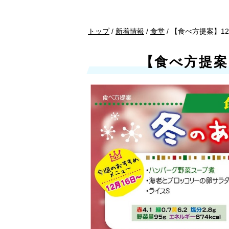
現
トップ
/
新着情報
/
食堂
/
【食べ方提案】12
在
の
【食べ方提案】
位
置：