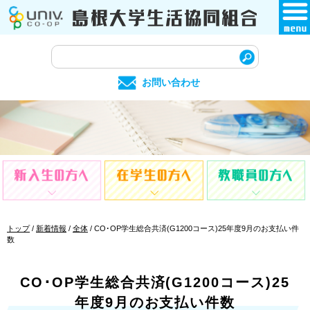
このページの本文へ
サ
イ
お問い合わせ
ト
内
検
索
現
トップ
/
新着情報
/
全体
/
CO･OP学生総合共済(G1200コース)25年度9月のお支払い件
在
数
の
位
置：
CO･OP学生総合共済(G1200コース)25
年度9月のお支払い件数