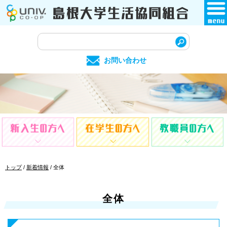
このページの本文へ
サ
イ
お問い合わせ
ト
内
検
索
現
トップ
/
新着情報
/
全体
在
の
位
全体
置：