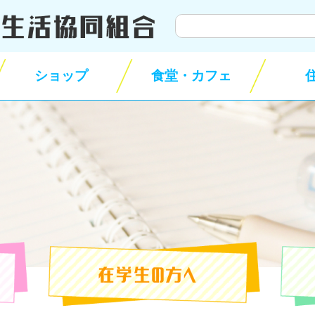
サ
イ
ト
ショップ
食堂・カフェ
内
検
索