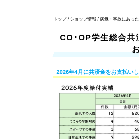
現
トップ
/
ショップ情報
/
病気・事故にあった
在
の
CO･OP学生総合共済
位
置：
2026年4月に共済金をお支払い