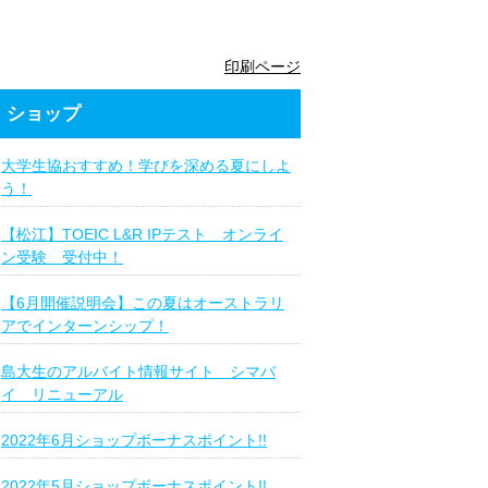
印刷ページ
ショップ
大学生協おすすめ！学びを深める夏にしよ
う！
【松江】TOEIC L&R IPテスト オンライ
ン受験 受付中！
【6月開催説明会】この夏はオーストラリ
アでインターンシップ！
島大生のアルバイト情報サイト シマバ
イ リニューアル
2022年6月ショップボーナスポイント!!
2022年5月ショップボーナスポイント!!