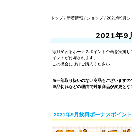
現
トップ
/
新着情報
/
ショップ
/
2021年9月
在
の
2021
位
置：
毎月変わるボーナスポイント企画を実施し
イントが付与されます。
この機会にぜひご購入ください！
※一部取り扱いのない商品もございますの
※品切れなどの理由で対象商品が変更とな
2021年9月飲料ボーナスポイント