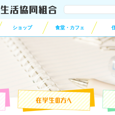
サ
イ
ト
ショップ
食堂・カフェ
内
検
索